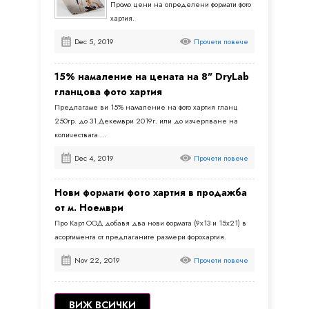
Промо цени на определени формати фото
хартия.
Прочети повече
Dec 5, 2019
15% намаление на цената на 8" DryLab
гланцова фото хартия
Предлагаме ви 15% намаление на фото хартия гланц
250гр. до 31 Декември 2019г. или до изчерпване на
количествата....
Прочети повече
Dec 4, 2019
Нови формати фото хартия в продажба
от м. Ноември
Про Карт ООД добавя два нови формата (9x13 и 15x21) в
асортимента от предлаганите размери форохартия.
Прочети повече
Nov 22, 2019
ВИЖ ВСИЧКИ