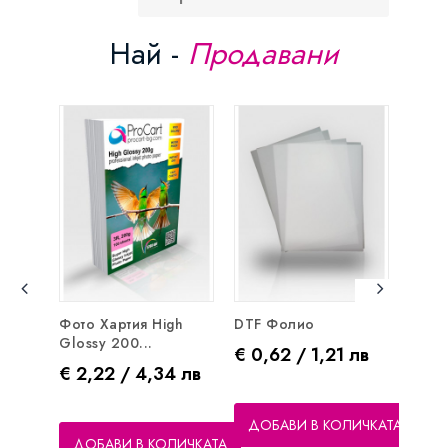
Най -
Продавани
Фото Хартия High
DTF Фолио
Фото
Glossy 200...
Gloss
Цена
€ 0,62 / 1,21 лв
Цена
Цен
€ 2,22 / 4,34 лв
€ 5,
ДОБАВИ В КОЛИЧКАТА
ДОБАВИ В КОЛИЧКАТА
ДО