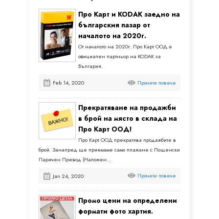
Про Карт и KODAK заедно на
българския пазар от
началото на 2020г.
От началото на 2020г. Про Карт ООД е
официален партньор на KODAK за
България.
Прочети повече
Feb 14, 2020
Прекратяване на продажби
в брой на място в склада на
Про Карт ООД!
Про Карт ООД прекратява продажбите в
брой. Занапред ще приемаме само плажане с Пощенски
Паричен Превод (Наложен...
Прочети повече
Jan 24, 2020
Промо цени на определени
формати фото хартия.