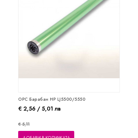
OPC Барабан HP LJ5500/5550
Цена
Редовна цена
€ 2,56 / 5,01 лв
€ 5,11
ДОБАВИ В КОЛИЧКАТА