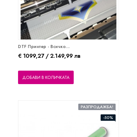
DTF Принтер - Всичко...
Цена
€ 1099,27 / 2.149,99 лв
ДОБАВИ В КОЛИЧКАТА
РАЗПРОДАЖБА!
-50%