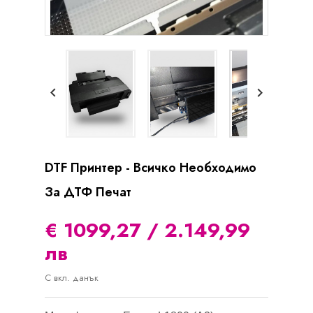


DTF Принтер - Всичко Необходимо
За ДТФ Печат
€ 1099,27 / 2.149,99
лв
С вкл. данък