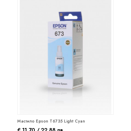
Мастило Epson T6735 Light Cyan
Цена
€ 11,70 / 22,88 лв