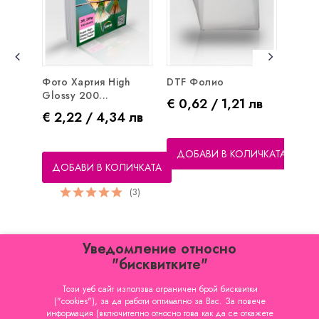
Фото Хартия High
DTF Фолио
Фото
Glossy 200...
Gloss
Цена
€ 0,62 / 1,21 лв
Цена
Цен
€ 2,22 / 4,34 лв
€ 5,
ДОБАВИ В КОЛИЧКАТА
ДОБАВИ В КОЛИЧКАТА
ДО
(3)
Уведомление относно
"бисквитките"
Този уеб сайт използва ограничен брой бисквитки
("cookies"), за да работи оптимално за Вас. За повече
КАТЕГОРИИ

информация (включително относно това как да се откажете