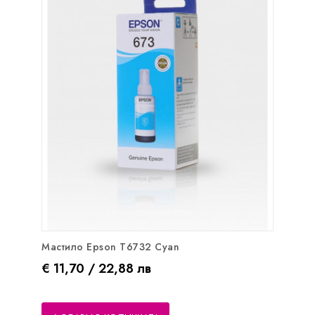
Мастило Epson T6732 Cyan
Цена
€ 11,70 / 22,88 лв