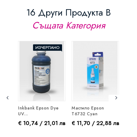
16 Други Продукта В
Същата Категория
ИЗЧЕРПАНО
Inkbank Epson Dye
Мастило Epson
Маст
UV...
T6732 Cyan
Pigme
Цена
Цена
Цен
€ 10,74 / 21,01 лв
€ 11,70 / 22,88 лв
€ 19