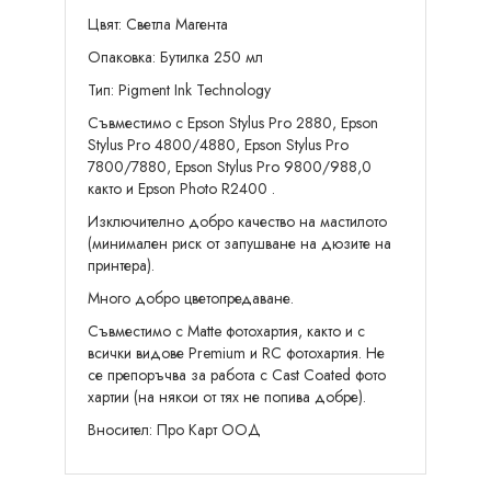
Цвят: Светла Магента
Опаковка: Бутилка 250 мл
Тип: Pigment Ink Technology
Съвместимо с Epson Stylus Pro 2880,
Epson
Stylus Pro 4800/4880,
Epson
Stylus Pro
7800/7880,
Epson
Stylus Pro 9800/988,0
както и
Epson Photo R2400
.
Изключително добро качество на мастилото
(минимален риск от запушване на дюзите на
принтера).
Много добро цветопредаване.
Съвместимо с Matte фотохартия, както и с
всички видове Premium и RC фотохартия. Не
се препоръчва за работа с Cast Coated фото
хартии (на някои от тях не попива добре).
Вносител: Про Карт ООД