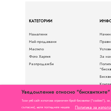
КАТЕГОРИИ
ИНФ
Намалени
Начин
Най-продавани
Правн
Мастило
Услов
Фото Хартия
За на
Разпродажби
Полит
"бискв
Бискв
Контак
Уведомление относно "бисквитките"
Защит
вход 
Този уеб сайт използва ограничен брой бисквитки ("cookies"), з
Политика за използ
съгласие), моля погледнете нашата