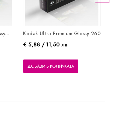
y...
Kodak Ultra Premium Glossy 260
Фото Харти
Цена
Цена
€ 5,88 / 11,50 лв
€ 5,64 / 1
ДОБАВИ В КОЛИЧКАТА
ДОБАВИ В