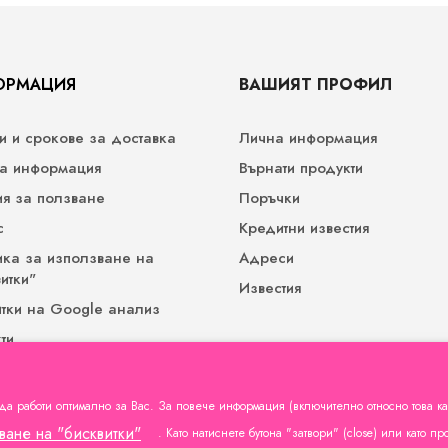
ОРМАЦИЯ
ВАШИЯТ ПРОФИЛ
и и срокове за доставка
Лична информация
а информация
Върнати продукти
ия за ползване
Поръчки
с
Кредитни известия
ика за използване на
Адреси
итки"
Известия
итки на Google анализ
ти
а на лични данни (изисква
в личния профил)
а да работи оптимално за Вас. За повече информация (включително относно това к
ване на "бисквитки"
. Като натиснете бутона "затвори" (close) или като п