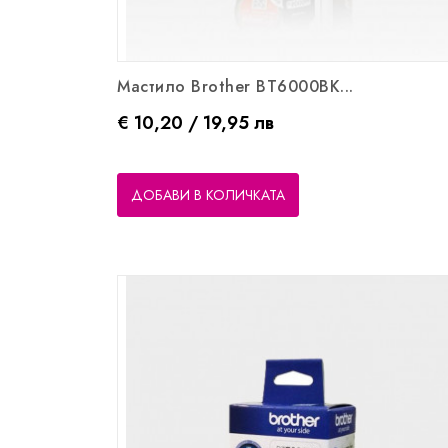
Мастило Brother BT6000BK...
Цена
€ 10,20 / 19,95 лв
ДОБАВИ В КОЛИЧКАТА