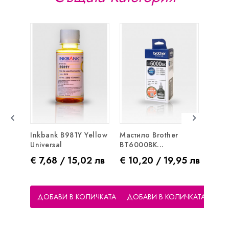
Inkbank B981Y Yellow
Мастило Brother
Inkb
Universal
BT6000BK...
Маген
Цена
Цена
Цен
€ 7,68 / 15,02 лв
€ 10,20 / 19,95 лв
€ 7,
ДОБАВИ В КОЛИЧКАТА
ДОБАВИ В КОЛИЧКАТА
ДО