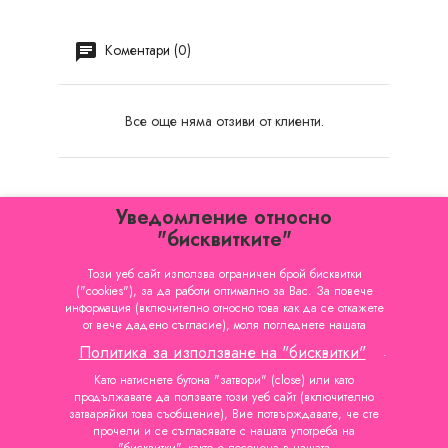
Коментари (0)
Все още няма отзиви от клиенти.
Уведомление относно
"бисквитките"
Този уеб сайт използва ограничен брой бисквитки
("cookies"), за да работи оптимално за Вас. За повече
КАТЕГОРИИ

информация (включително относно това как да се откажете
от вече дадено съгласие), моля погледнете нашата
ИНФОРМАЦИЯ

Политика за използване на "бисквитки"
.
ВАШИЯТ ПРОФИЛ

Като натиснете бутона "затвори" (close) или като
продължавате да ползвате този уеб сайт (включително
затваряйки това съобщение), Вие потвърждавате, че сте
ФИРМЕНА ИНФОРМАЦИЯ
прочели и се съгласявате с нашата употреба на
