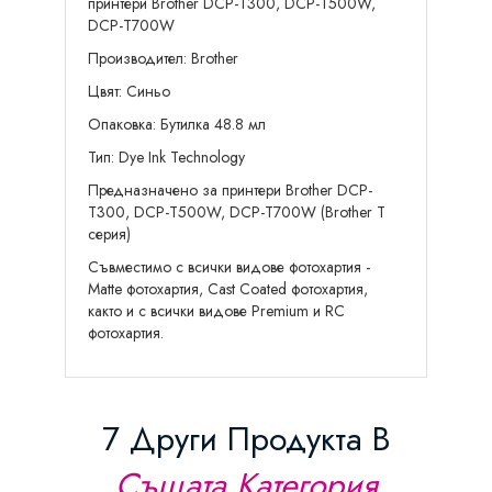
принтери Brother DCP-T300, DCP-T500W,
DCP-T700W
Производител: Brother
Цвят: Синьо
Опаковка: Бутилка 48.8 мл
Тип: Dye Ink Technology
Предназначенo за принтери Brother DCP-
T300, DCP-T500W, DCP-T700W (Brother T
серия)
Съвместимо с всички видове фотохартия -
Matte фотохартия, Cast Coated фотохартия,
както и с всички видове Premium и RC
фотохартия.
7 Други Продукта В
Същата Категория