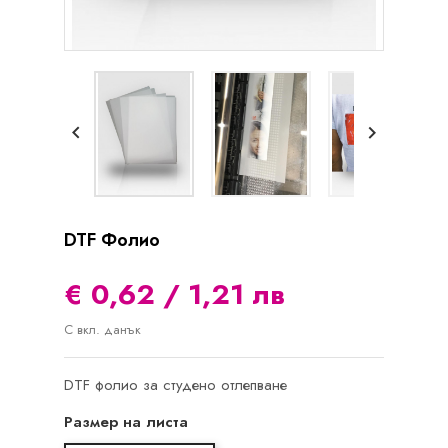


DTF Фолио
€ 0,62 / 1,21 лв
С вкл. данък
DTF фолио за студено отлепване
Размер на листа