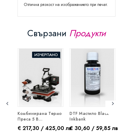
Отлична рязкост на изображението при печат.
Свързани
Продукти
ИЗЧЕРПАНО
Комбинирана Термо
DTF Мастило Black
DTF 
Преса 5 В...
Inkbank
Inkba
Цена
Цена
Цен
€ 217,30 / 425,00 лв
€ 30,60 / 59,85 лв
€ 30