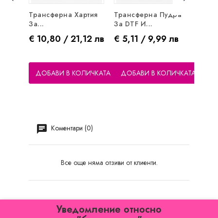
Трансферна Хартия
Трансферна Пудра
Тефл
За...
За DTF И...
Терм
Цена
Цена
Цен
€ 10,80 / 21,12 лв
€ 5,11 / 9,99 лв
€ 7,
ДОБАВИ В КОЛИЧКАТА
ДОБАВИ В КОЛИЧКАТА
ДО
Коментари (0)
Все още няма отзиви от клиенти.
Уведомление относно