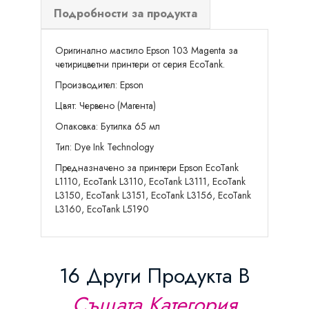
Подробности за продукта
Оригинално мастило Epson 103 Magenta за
четирицветни принтери от серия EcoTank.
Производител: Epson
Цвят: Червено (Магента)
Опаковка: Бутилка 65 мл
Тип: Dye Ink Technology
Предназначенo за принтери Epson EcoTank
L1110, EcoTank L3110, EcoTank L3111, EcoTank
L3150, EcoTank L3151, EcoTank L3156, EcoTank
L3160, EcoTank L5190
16 Други Продукта В
Същата Категория