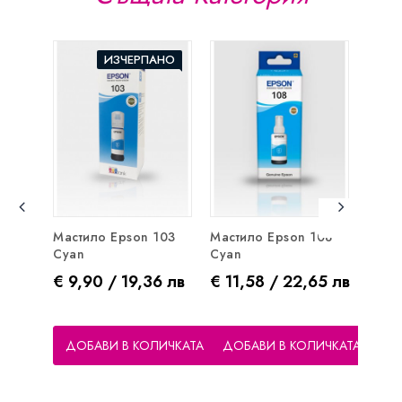
ИЗЧЕРПАНО
Мастило Epson 103
Мастило Epson 108
Inkb
Cyan
Cyan
Epson
Цена
Цена
Цен
€ 9,90 / 19,36 лв
€ 11,58 / 22,65 лв
€ 12
ДОБАВИ В КОЛИЧКАТА
ДОБАВИ В КОЛИЧКАТА
ДО