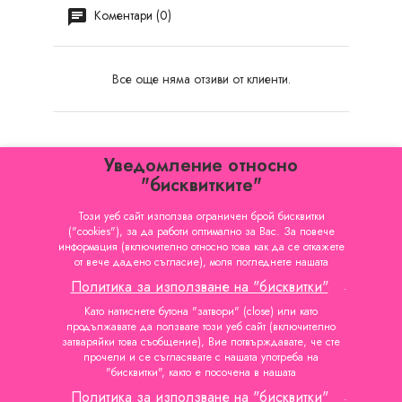
Коментари (0)
Все още няма отзиви от клиенти.
Уведомление относно
"бисквитките"
Този уеб сайт използва ограничен брой бисквитки
("cookies"), за да работи оптимално за Вас. За повече
КАТЕГОРИИ

информация (включително относно това как да се откажете
от вече дадено съгласие), моля погледнете нашата
ИНФОРМАЦИЯ

Политика за използване на "бисквитки"
.
ВАШИЯТ ПРОФИЛ

Като натиснете бутона "затвори" (close) или като
продължавате да ползвате този уеб сайт (включително
затваряйки това съобщение), Вие потвърждавате, че сте
ФИРМЕНА ИНФОРМАЦИЯ
прочели и се съгласявате с нашата употреба на

"бисквитки", както е посочена в нашата
Политика за използване на "бисквитки"
.