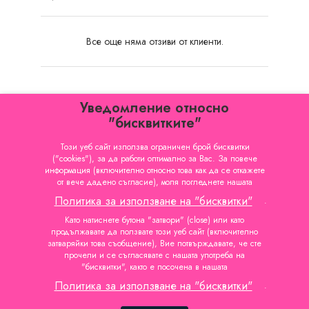
Все още няма отзиви от клиенти.
Уведомление относно
"бисквитките"
Този уеб сайт използва ограничен брой бисквитки
("cookies"), за да работи оптимално за Вас. За повече
КАТЕГОРИИ

информация (включително относно това как да се откажете
от вече дадено съгласие), моля погледнете нашата
ИНФОРМАЦИЯ

Политика за използване на "бисквитки"
.
ВАШИЯТ ПРОФИЛ

Като натиснете бутона "затвори" (close) или като
продължавате да ползвате този уеб сайт (включително
затваряйки това съобщение), Вие потвърждавате, че сте
ФИРМЕНА ИНФОРМАЦИЯ
прочели и се съгласявате с нашата употреба на

"бисквитки", както е посочена в нашата
Политика за използване на "бисквитки"
.
© 2004 - 2026 - Про Карт ЕООД