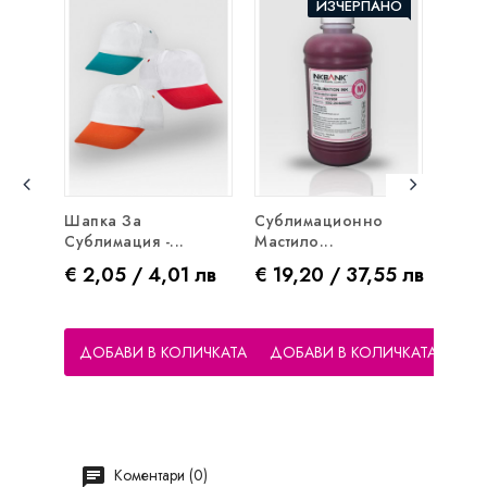
ИЗЧЕРПАНО
Шапка За
Сублимационно
Субл
Сублимация -...
Мастило...
Масти
Цена
Цена
Цен
€ 2,05 / 4,01 лв
€ 19,20 / 37,55 лв
€ 19
ДОБАВИ В КОЛИЧКАТА
ДОБАВИ В КОЛИЧКАТА
ДО
Коментари (0)