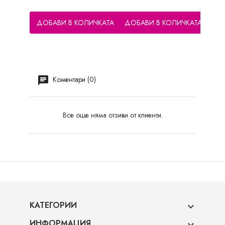
ДОБАВИ В КОЛИЧКАТА
ДОБАВИ В КОЛИЧКАТА
ДО
Коментари (0)
Все още няма отзиви от клиенти.
КАТЕГОРИИ

ИНФОРМАЦИЯ
