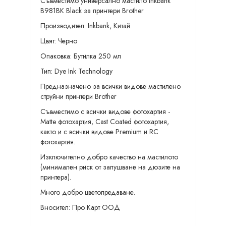
Съвместимо универсално мастило Inkbank
B981BK Black за принтери Brother
Производител: Inkbank, Китай
Цвят: Черно
Опаковка: Бутилка 250 мл
Тип: Dye Ink Technology
Предназначенo за всички видове мастилено
струйни принтери Brother
Съвместимо с всички видове фотохартия -
Matte фотохартия, Cast Coated фотохартия,
както и с всички видове Premium и RC
фотохартия.
Изключително добро качество на мастилото
(минимален риск от запушване на дюзите на
принтера).
Много добро цветопредаване.
Вносител: Про Карт ООД