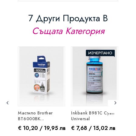
7 Други Продукта В
Същата Категория
ИЗЧЕРПАНО
Мастило Brother
Inkbank B981C Cyan
Масти
BT6000BK...
Universal
BT500
Цена
Цена
Цен
€ 10,20 / 19,95 лв
€ 7,68 / 15,02 лв
€ 7,