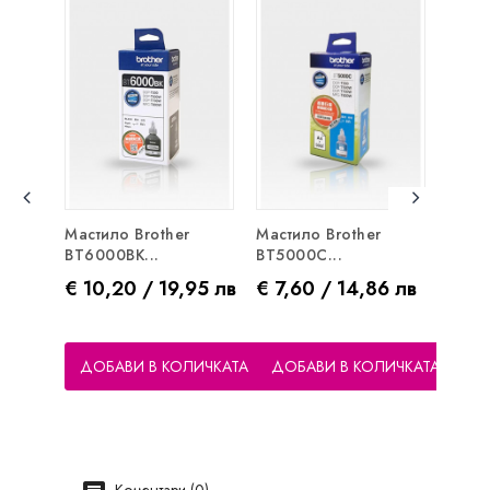
Мастило Brother
Мастило Brother
Inkba
BT6000BK...
BT5000C...
Unive
Цена
Цена
Цен
€ 10,20 / 19,95 лв
€ 7,60 / 14,86 лв
€ 7,
ДОБАВИ В КОЛИЧКАТА
ДОБАВИ В КОЛИЧКАТА
ДО
Коментари (0)