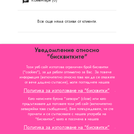
Все още няма отзиви от клиенти.
Уведомление относно
"бисквитките"
Този уеб сайт използва ограничен брой бисквитки
("cookies"), за да работи оптимално за Вас. За повече
КАТЕГОРИИ

информация (включително относно това как да се откажете
от вече дадено съгласие), моля погледнете нашата
ИНФОРМАЦИЯ

Политика за използване на "бисквитки"
.
ВАШИЯТ ПРОФИЛ

Като натиснете бутона "затвори" (close) или като
продължавате да ползвате този уеб сайт (включително
затваряйки това съобщение), Вие потвърждавате, че сте
ФИРМЕНА ИНФОРМАЦИЯ
прочели и се съгласявате с нашата употреба на

"бисквитки", както е посочена в нашата
Политика за използване на "бисквитки"
.
© 2004 - 2026 - Про Карт ЕООД